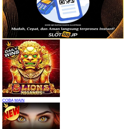
COBA
MAIN