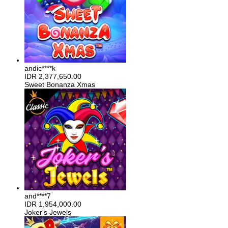
andic****k
IDR
2,377,650.00
Sweet Bonanza Xmas
and****7
IDR
1,954,000.00
Joker's Jewels