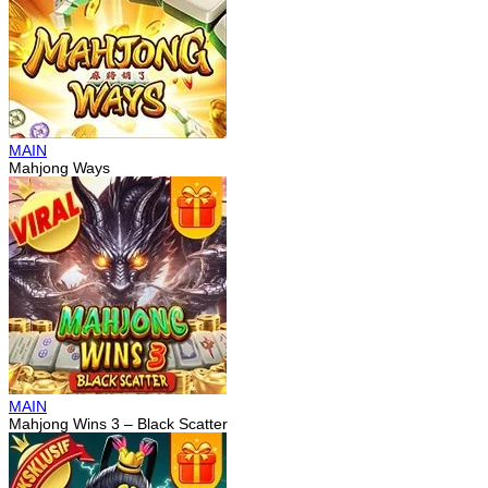
MAIN
Mahjong Ways
MAIN
Mahjong Wins 3 – Black Scatter