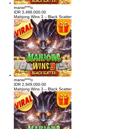
marwi****o
IDR
3,488,000.00
Mahjong Wins 3 – Black Scatter
marwi****o
IDR
2,949,000.00
Mahjong Wins 3 – Black Scatter