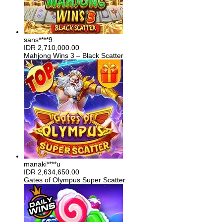
sans****9
IDR
2,710,000.00
Mahjong Wins 3 – Black Scatter
manaki****u
IDR
2,634,650.00
Gates of Olympus Super Scatter