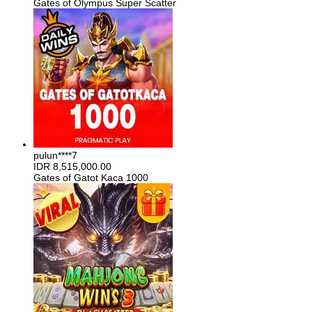
Gates of Olympus Super Scatter
pulun****7
IDR
8,515,000.00
Gates of Gatot Kaca 1000