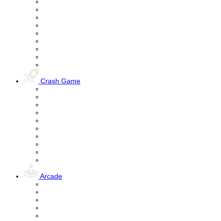
Crash Game
Arcade