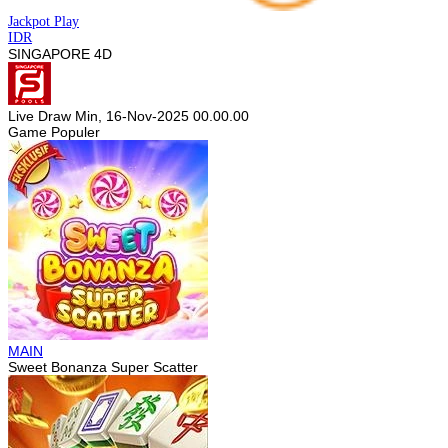
Jackpot
Play
IDR
SINGAPORE 4D
Live Draw Min, 16-Nov-2025 00.00.00
Game Populer
MAIN
Sweet Bonanza Super Scatter