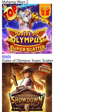
Mahjong Ways 2
MAIN
Gates of Olympus Super Scatter