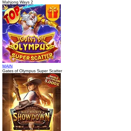
Mahjong Ways 2
MAIN
Gates of Olympus Super Scatter