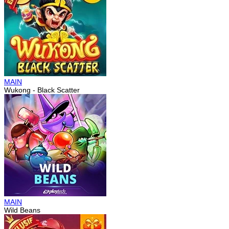
MAIN
Wukong - Black Scatter
MAIN
Wild Beans