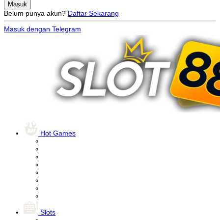
Belum punya akun?
Daftar Sekarang
Masuk dengan Telegram
Hot Games
Slots