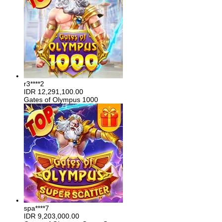
r3****2
IDR
12,291,100.00
Gates of Olympus 1000
spa****7
IDR
9,203,000.00