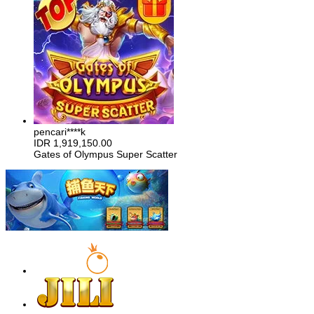
pencari****k
IDR
1,919,150.00
Gates of Olympus Super Scatter