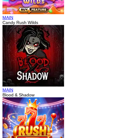
MAIN
Candy Rush Wilds
MAIN
Blood & Shadow