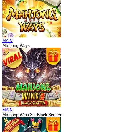
MAIN
Mahjong Ways
MAIN
Mahjong Wins 3 – Black Scatter