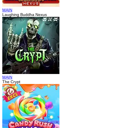
MAIN
Laughing Buddha Nexus
MAIN
The Crypt