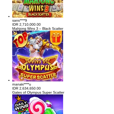
sans****9
IDR
2,710,000.00
Mahjong Wins 3 – Black Scatter
manaki****u
IDR
2,634,650.00
Gates of Olympus Super Scatter