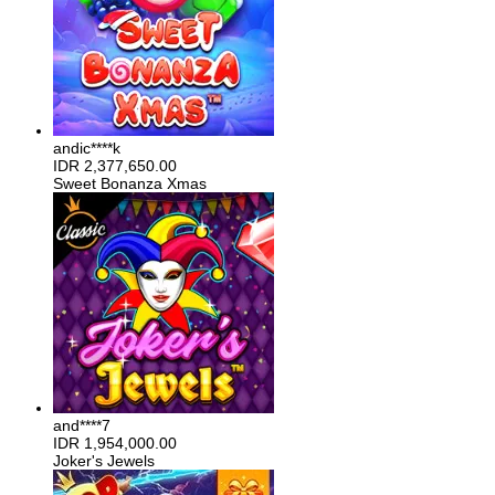
andic****k
IDR
2,377,650.00
Sweet Bonanza Xmas
and****7
IDR
1,954,000.00
Joker's Jewels