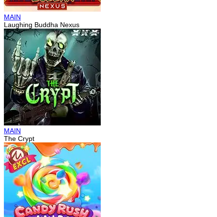
MAIN
Laughing Buddha Nexus
MAIN
The Crypt