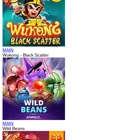
MAIN
Wukong - Black Scatter
MAIN
Wild Beans