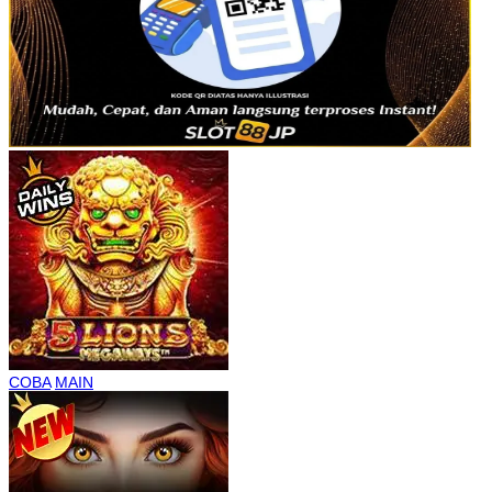
COBA
MAIN