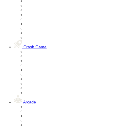
Crash Game
Arcade