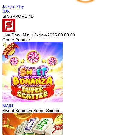
Jackpot
Play
IDR
SINGAPORE 4D
Live Draw Min, 16-Nov-2025 00.00.00
Game Populer
MAIN
Sweet Bonanza Super Scatter