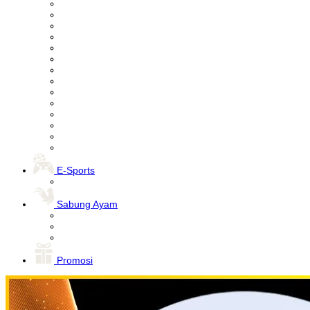
E-Sports
Sabung Ayam
Promosi