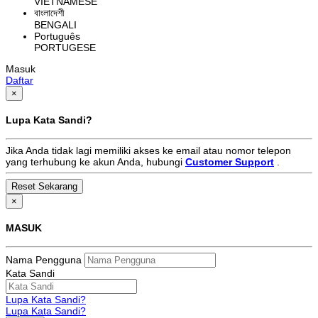
VIETNAMESE
বাংলাদেশী
BENGALI
Português
PORTUGESE
Masuk
Daftar
×
Lupa Kata Sandi?
Jika Anda tidak lagi memiliki akses ke email atau nomor telepon
yang terhubung ke akun Anda, hubungi
Customer Support
.
×
MASUK
Nama Pengguna
Kata Sandi
Lupa Kata Sandi?
Lupa Kata Sandi?