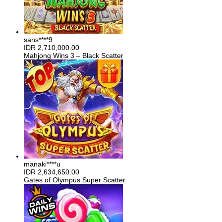
sans****9
IDR
2,710,000.00
Mahjong Wins 3 – Black Scatter
manaki****u
IDR
2,634,650.00
Gates of Olympus Super Scatter