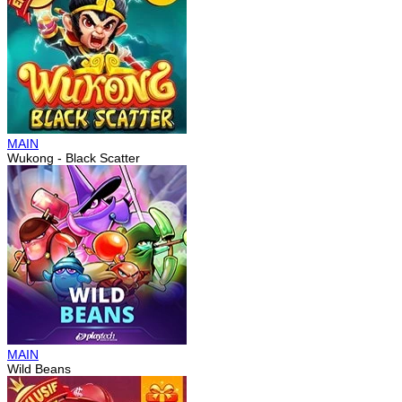
MAIN
Wukong - Black Scatter
MAIN
Wild Beans