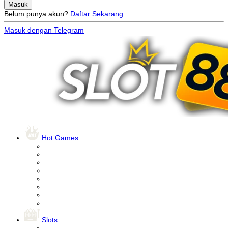
Belum punya akun?
Daftar Sekarang
Masuk dengan Telegram
Hot Games
Slots