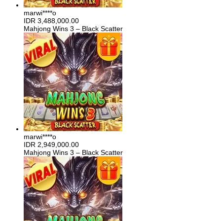
marwi****o
IDR
3,488,000.00
Mahjong Wins 3 – Black Scatter
marwi****o
IDR
2,949,000.00
Mahjong Wins 3 – Black Scatter