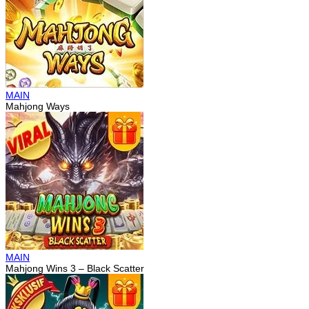
MAIN
Mahjong Ways
MAIN
Mahjong Wins 3 – Black Scatter