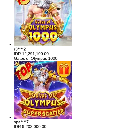
r3****2
IDR
12,291,100.00
Gates of Olympus 1000
spa****7
IDR
9,203,000.00