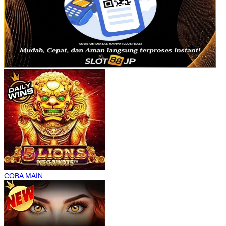
COBA
MAIN