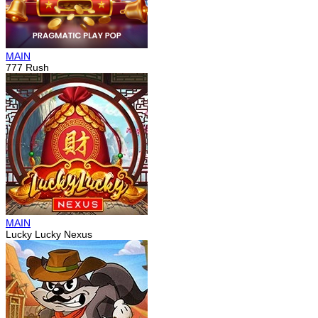
MAIN
777 Rush
MAIN
Lucky Lucky Nexus