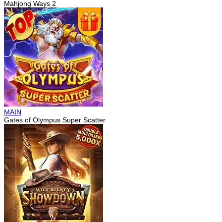
Mahjong Ways 2
MAIN
Gates of Olympus Super Scatter