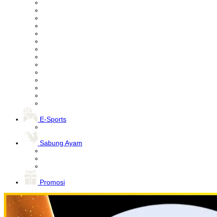
E-Sports
Sabung Ayam
Promosi