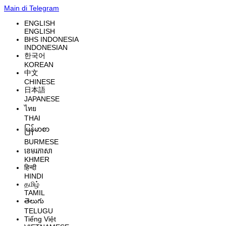
Main di Telegram
ENGLISH
ENGLISH
BHS INDONESIA
INDONESIAN
한국어
KOREAN
中文
CHINESE
日本語
JAPANESE
ไทย
THAI
မြန်မာစာ
BURMESE
ខេមរភាសា
KHMER
हिन्दी
HINDI
தமிழ்
TAMIL
తెలుగు
TELUGU
Tiếng Việt