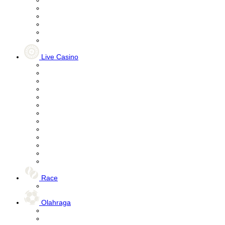
Live Casino
Race
Olahraga