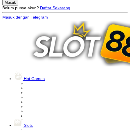
Belum punya akun?
Daftar Sekarang
Masuk dengan Telegram
Hot Games
Slots