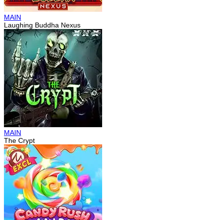
MAIN
Laughing Buddha Nexus
MAIN
The Crypt