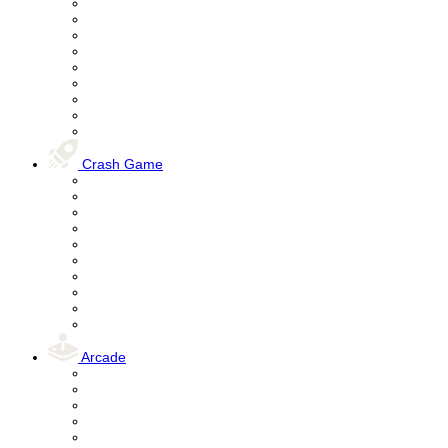
Crash Game
Arcade