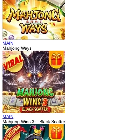
MAIN
Mahjong Ways
MAIN
Mahjong Wins 3 – Black Scatter