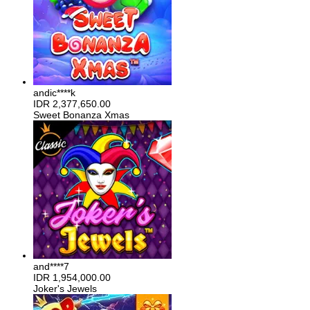
andic****k
IDR
2,377,650.00
Sweet Bonanza Xmas
and****7
IDR
1,954,000.00
Joker's Jewels