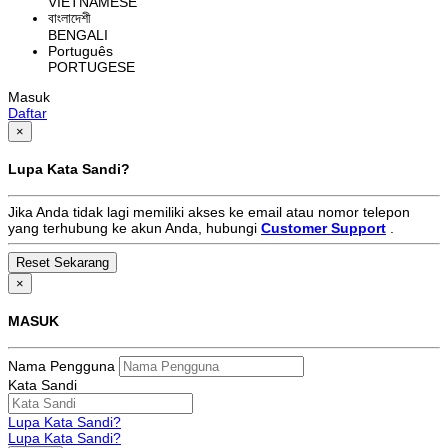
VIETNAMESE
বাংলাদেশী
BENGALI
Português
PORTUGESE
Masuk
Daftar
×
Lupa Kata Sandi?
Jika Anda tidak lagi memiliki akses ke email atau nomor telepon
yang terhubung ke akun Anda, hubungi
Customer Support
.
×
MASUK
Nama Pengguna
Kata Sandi
Lupa Kata Sandi?
Lupa Kata Sandi?