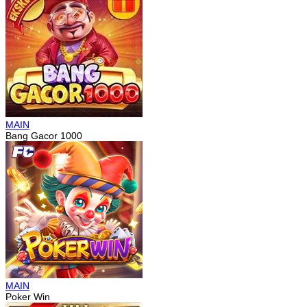
MAIN
Bang Gacor 1000
MAIN
Poker Win