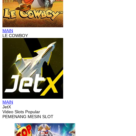
MAIN
LE COWBOY
MAIN
JetX
Video Slots Popular
PEMENANG MESIN SLOT