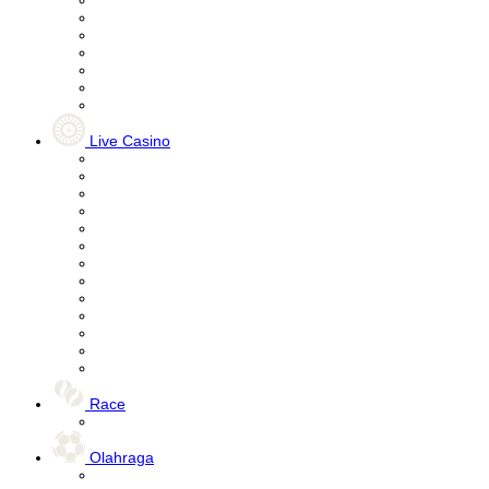
Live Casino
Race
Olahraga