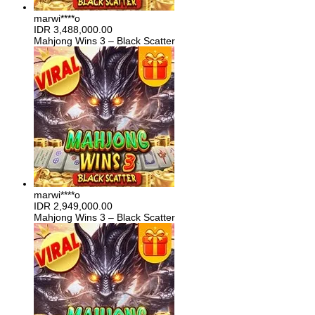
marwi****o
IDR
3,488,000.00
Mahjong Wins 3 – Black Scatter
marwi****o
IDR
2,949,000.00
Mahjong Wins 3 – Black Scatter