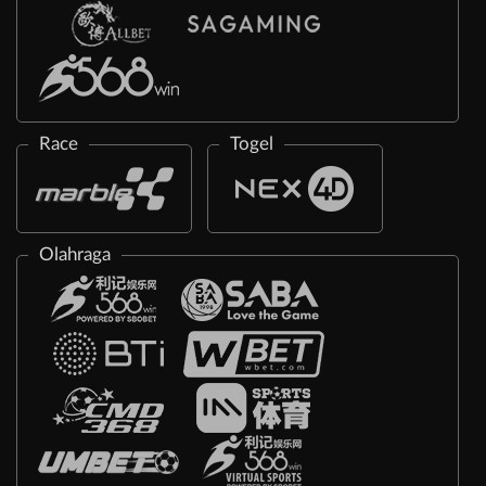
Race
Togel
Olahraga