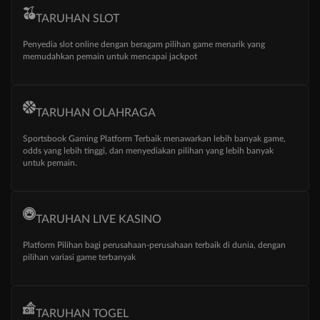
TARUHAN SLOT
Penyedia slot online dengan beragam pilihan game menarik yang
memudahkan pemain untuk mencapai jackpot
TARUHAN OLAHRAGA
Sportsbook Gaming Platform Terbaik menawarkan lebih banyak game,
odds yang lebih tinggi, dan menyediakan pilihan yang lebih banyak
untuk pemain.
TARUHAN LIVE KASINO
Platform Pilihan bagi perusahaan-perusahaan terbaik di dunia, dengan
pilihan variasi game terbanyak
TARUHAN TOGEL