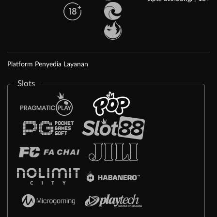
Platform Penyedia Layanan
Slots