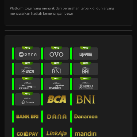
Platform togel yang menarik dari perusahan terbaik di dunia yang
menawarkan hadiah kemenangan besar