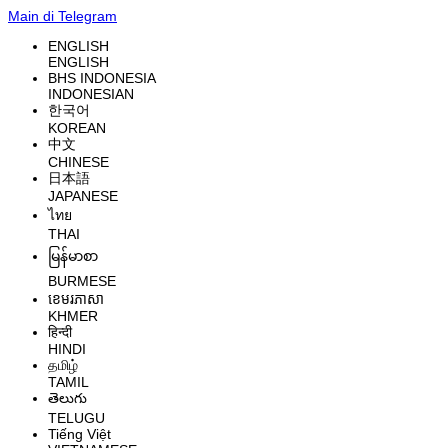
Main di Telegram
ENGLISH
ENGLISH
BHS INDONESIA
INDONESIAN
한국어
KOREAN
中文
CHINESE
日本語
JAPANESE
ไทย
THAI
မြန်မာစာ
BURMESE
ខេមរភាសា
KHMER
हिन्दी
HINDI
தமிழ்
TAMIL
తెలుగు
TELUGU
Tiếng Việt