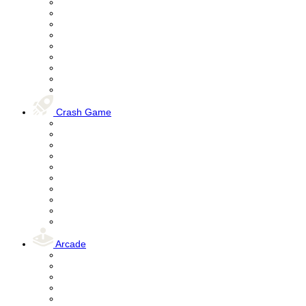
Crash Game
Arcade