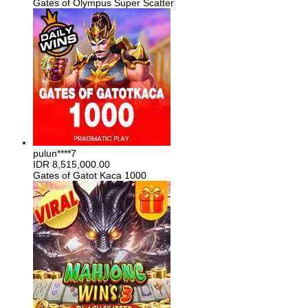
Gates of Olympus Super Scatter
pulun****7
IDR
8,515,000.00
Gates of Gatot Kaca 1000