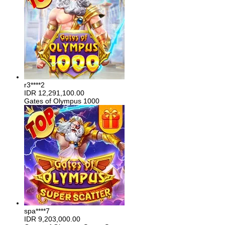
r3****2
IDR
12,291,100.00
Gates of Olympus 1000
spa****7
IDR
9,203,000.00