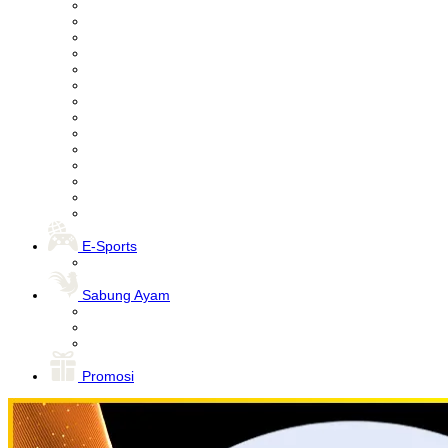
E-Sports
Sabung Ayam
Promosi