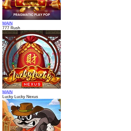
MAIN
777 Rush
MAIN
Lucky Lucky Nexus