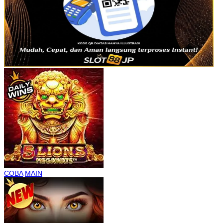
COBA
MAIN