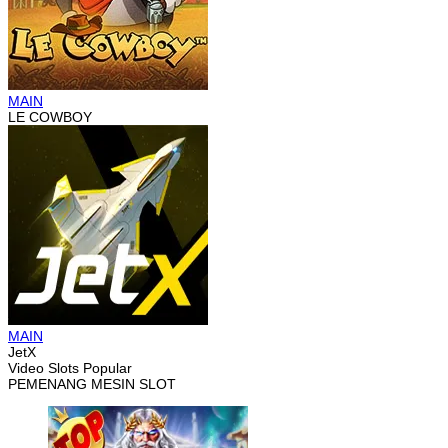
MAIN
LE COWBOY
MAIN
JetX
Video Slots Popular
PEMENANG MESIN SLOT