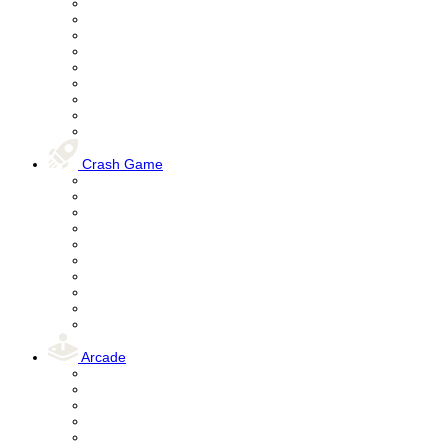
Crash Game
Arcade