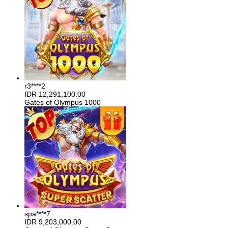
r3****2
IDR
12,291,100.00
Gates of Olympus 1000
spa****7
IDR
9,203,000.00