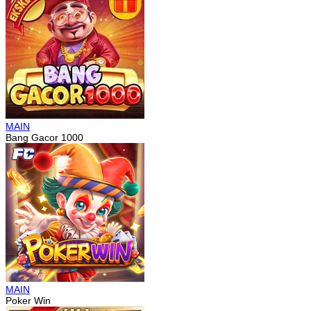
MAIN
Bang Gacor 1000
MAIN
Poker Win