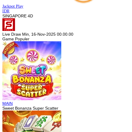
Jackpot
Play
IDR
SINGAPORE 4D
Live Draw Min, 16-Nov-2025 00.00.00
Game Populer
MAIN
Sweet Bonanza Super Scatter