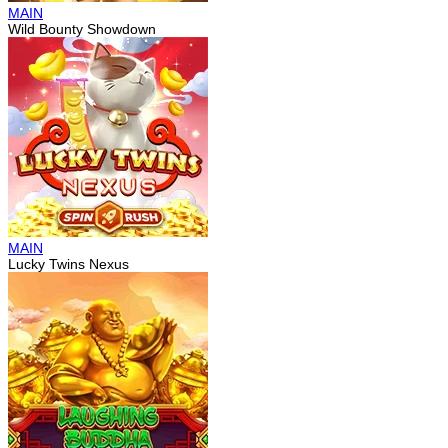
MAIN
Wild Bounty Showdown
MAIN
Lucky Twins Nexus