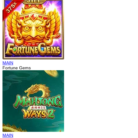
MAIN
Fortune Gems
MAIN