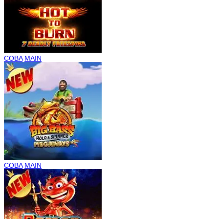
COBA
MAIN
COBA
MAIN