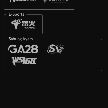
E-Sports
Sabung Ayam