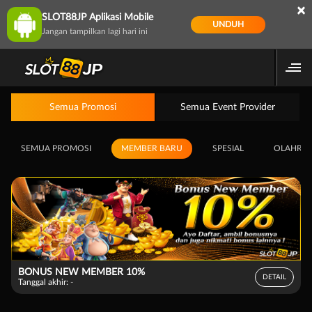
×
SLOT88JP Aplikasi Mobile
UNDUH
Jangan tampilkan lagi hari ini
Semua Promosi
Semua Event Provider
SEMUA PROMOSI
MEMBER BARU
SPESIAL
OLAHRA
BONUS NEW MEMBER 10%
DETAIL
Tanggal akhir:
-